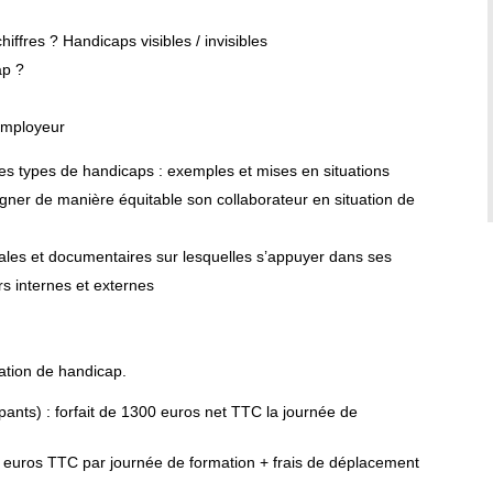
iffres ? Handicaps visibles / invisibles
ap ?
’employeur
des types de handicaps : exemples et mises en situations
er de manière équitable son collaborateur en situation de
ales et documentaires sur lesquelles s’appuyer dans ses
rs internes et externes
uation de handicap.
nts) : forfait de 1300 euros net TTC la journée de
 euros TTC par journée de formation + frais de déplacement