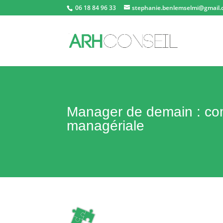
06 18 84 96 33
stephanie.benlemselmi@gmail
Manager de demain : comp
managériale