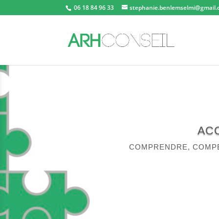
06 18 84 96 33
stephanie.benlemselmi@gmail
AC
COMPRENDRE, COMPEN